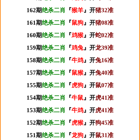
162期
绝杀二肖
『
猴羊
』开
猪32准
161期
绝杀二肖
『
鼠狗
』开
猪08准
160期
绝杀二肖
『
鸡猴
』开
蛇02准
159期
绝杀二肖
『
鸡兔
』开
龙39准
158期
绝杀二肖
『
牛鸡
』开
兔16准
157期
绝杀二肖
『
鼠猴
』开
兔40准
155期
绝杀二肖
『
虎狗
』开
鼠07准
154期
绝杀二肖
『
牛鼠
』开
虎41准
153期
绝杀二肖
『
牛鸡
』开
虎41准
152期
绝杀二肖
『
虎猴
』开
狗45准
151期
绝杀二肖
『
龙狗
』开
鼠31准