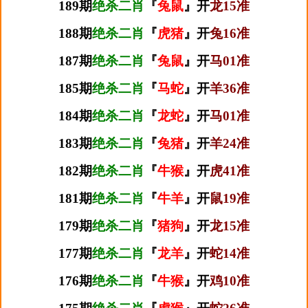
189期
绝杀二肖
『
兔鼠
』开
龙15准
188期
绝杀二肖
『
虎猪
』开
兔16准
187期
绝杀二肖
『
兔鼠
』开
马01准
185期
绝杀二肖
『
马蛇
』开
羊36准
184期
绝杀二肖
『
龙蛇
』开
马01准
183期
绝杀二肖
『
兔猪
』开
羊24准
182期
绝杀二肖
『
牛猴
』开
虎41准
181期
绝杀二肖
『
牛羊
』开
鼠19准
179期
绝杀二肖
『
猪狗
』开
龙15准
177期
绝杀二肖
『
龙羊
』开
蛇14准
176期
绝杀二肖
『
牛猴
』开
鸡10准