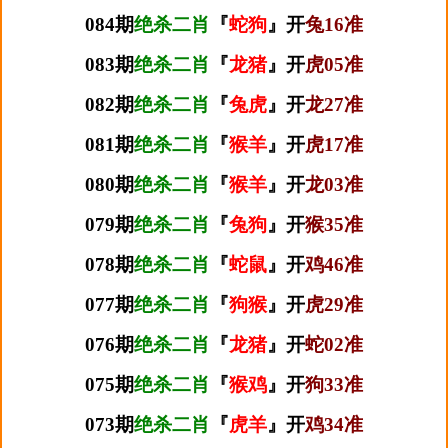
084期
绝杀二肖
『
蛇狗
』开
兔16准
083期
绝杀二肖
『
龙猪
』开
虎05准
082期
绝杀二肖
『
兔虎
』开
龙27准
081期
绝杀二肖
『
猴羊
』开
虎17准
080期
绝杀二肖
『
猴羊
』开
龙03准
079期
绝杀二肖
『
兔狗
』开
猴35准
078期
绝杀二肖
『
蛇鼠
』开
鸡46准
077期
绝杀二肖
『
狗猴
』开
虎29准
076期
绝杀二肖
『
龙猪
』开
蛇02准
075期
绝杀二肖
『
猴鸡
』开
狗33准
073期
绝杀二肖
『
虎羊
』开
鸡34准