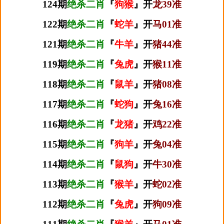
124期
绝杀二肖
『
狗猴
』开
龙39准
122期
绝杀二肖
『
蛇羊
』开
马01准
121期
绝杀二肖
『
牛羊
』开
猪44准
119期
绝杀二肖
『
兔虎
』开
猴11准
118期
绝杀二肖
『
鼠羊
』开
猪08准
117期
绝杀二肖
『
蛇狗
』开
兔16准
116期
绝杀二肖
『
龙猪
』开
鸡22准
115期
绝杀二肖
『
狗羊
』开
兔04准
114期
绝杀二肖
『
鼠狗
』开
牛30准
113期
绝杀二肖
『
猴羊
』开
蛇02准
112期
绝杀二肖
『
兔虎
』开
狗09准