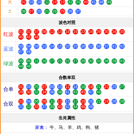
火
02
03
10
11
18
19
32
33
40
41
48
49
土
06
07
20
21
28
29
36
37
波色对照
01
02
07
08
12
13
18
19
23
24
29
30
34
35
红波
40
45
46
03
04
09
10
14
15
20
25
26
31
36
37
41
42
蓝波
47
48
05
06
11
16
17
21
22
27
28
32
33
38
39
43
绿波
44
49
合数单双
01
03
05
07
09
10
12
14
16
18
21
23
25
27
合单
29
30
32
34
36
38
41
43
45
47
49
02
04
06
08
11
13
15
17
19
20
22
24
26
28
合双
31
33
35
37
39
40
42
44
46
48
生肖属性
家禽：
牛、马、羊、鸡、狗、猪