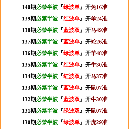
140期
必禁半波
『
绿波单
』开
兔16准
139期
必禁半波
『
红波单
』开
羊24准
138期
必禁半波
『
蓝波双
』开
马49准
137期
必禁半波
『
蓝波单
』开
蛇26准
136期
必禁半波
『
绿波单
』开
羊48准
135期
必禁半波
『
红波单
』开
牛30准
134期
必禁半波
『
红波双
』开
马37准
133期
必禁半波
『
蓝波单
』开
鼠07准
132期
必禁半波
『
蓝波双
』开
牛30准
131期
必禁半波
『
绿波双
』开
鼠07准
130期
必禁半波
『
绿波单
』开
虎29准