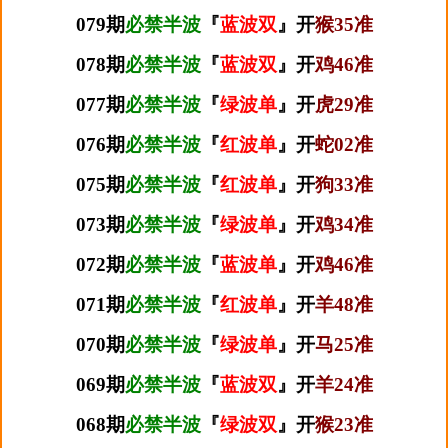
079期
必禁半波
『
蓝波双
』开
猴35准
078期
必禁半波
『
蓝波双
』开
鸡46准
077期
必禁半波
『
绿波单
』开
虎29准
076期
必禁半波
『
红波单
』开
蛇02准
075期
必禁半波
『
红波单
』开
狗33准
073期
必禁半波
『
绿波单
』开
鸡34准
072期
必禁半波
『
蓝波单
』开
鸡46准
071期
必禁半波
『
红波单
』开
羊48准
070期
必禁半波
『
绿波单
』开
马25准
069期
必禁半波
『
蓝波双
』开
羊24准
068期
必禁半波
『
绿波双
』开
猴23准