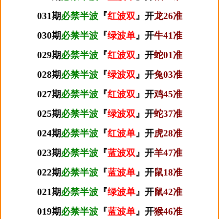
031期
必禁半波
『
红波双
』开
龙26准
030期
必禁半波
『
绿波单
』开
牛41准
029期
必禁半波
『
红波双
』开
蛇01准
028期
必禁半波
『
绿波双
』开
兔03准
027期
必禁半波
『
红波双
』开
鸡45准
025期
必禁半波
『
绿波双
』开
蛇37准
024期
必禁半波
『
红波单
』开
虎28准
023期
必禁半波
『
蓝波双
』开
羊47准
022期
必禁半波
『
蓝波单
』开
鼠18准
021期
必禁半波
『
绿波单
』开
鼠42准
019期
必禁半波
『
蓝波单
』开
猴46准