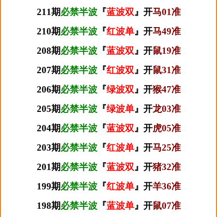
211期
必禁半波
『
蓝波双
』开
马01准
210期
必禁半波
『
红波单
』开
马49准
208期
必禁半波
『
蓝波双
』开
鼠19准
207期
必禁半波
『
红波双
』开
鼠31准
206期
必禁半波
『
绿波双
』开
猴47准
205期
必禁半波
『
绿波单
』开
龙03准
204期
必禁半波
『
蓝波双
』开
虎05准
203期
必禁半波
『
红波单
』开
马25准
201期
必禁半波
『
蓝波双
』开
猪32准
199期
必禁半波
『
红波单
』开
羊36准
198期
必禁半波
『
蓝波单
』开
鼠07准