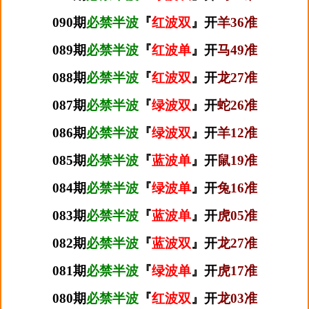
090期
必禁半波
『
红波双
』开
羊36准
089期
必禁半波
『
红波单
』开
马49准
088期
必禁半波
『
红波双
』开
龙27准
087期
必禁半波
『
绿波双
』开
蛇26准
086期
必禁半波
『
绿波双
』开
羊12准
085期
必禁半波
『
蓝波单
』开
鼠19准
084期
必禁半波
『
绿波单
』开
兔16准
083期
必禁半波
『
蓝波单
』开
虎05准
082期
必禁半波
『
蓝波双
』开
龙27准
081期
必禁半波
『
绿波单
』开
虎17准
080期
必禁半波
『
红波双
』开
龙03准