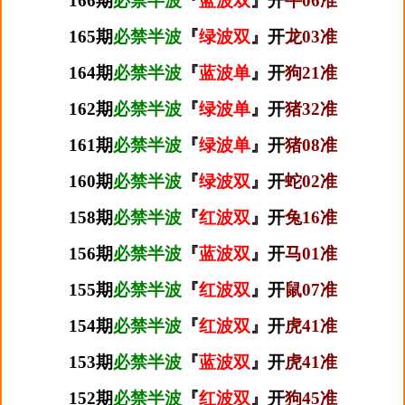
166期
必禁半波
『
蓝波双
』开
牛06准
165期
必禁半波
『
绿波双
』开
龙03准
164期
必禁半波
『
蓝波单
』开
狗21准
162期
必禁半波
『
绿波单
』开
猪32准
161期
必禁半波
『
绿波单
』开
猪08准
160期
必禁半波
『
绿波双
』开
蛇02准
158期
必禁半波
『
红波双
』开
兔16准
156期
必禁半波
『
蓝波双
』开
马01准
155期
必禁半波
『
红波双
』开
鼠07准
154期
必禁半波
『
红波双
』开
虎41准
153期
必禁半波
『
蓝波双
』开
虎41准
152期
必禁半波
『
红波双
』开
狗45准