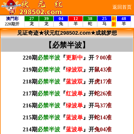
返回首页
见证奇迹★状元红298502.com★成就梦想
【必禁半波】
220期
必禁半波
『
更新中
』开
？00准
219期
必禁半波
『
绿波双
』开
鼠43准
218期
必禁半波
『
蓝波双
』开
虎17准
217期
必禁半波
『
红波单
』开
蛇26准
216期
必禁半波
『
绿波单
』开
马37准
215期
必禁半波
『
蓝波单
』开
蛇14准
214期
必禁半波
『
蓝波单
』开
兔04准