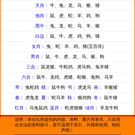
天肖：
牛、兔、龙、马、猴、猪
地肖：
鼠、虎、蛇、羊、鸡、狗
黑中：
兔、龙、蛇、马、羊、猴
白边：
鼠、牛、虎、鸡、狗、猪
女肖：
兔、蛇、羊、鸡、猪(五宫肖)
男肖：
鼠、牛、虎、龙、马、猴、狗
三合：
鼠龙猴、牛蛇鸡、虎马狗、兔羊猪
六合：
鼠牛、龙鸡、虎猪、蛇猴、兔狗、马羊
琴：
兔蛇鸡
棋：
鼠牛狗
书：
虎龙马
画：
羊猴猪
春：
虎兔龙
夏：
蛇马羊
秋：
猴鸡狗
冬：
鼠牛猪
红肖：
马兔鼠鸡
蓝肖：
蛇虎猪猴
绿肖：
羊龙牛狗
说明：本论坛所提供的内容、资料、图片和资讯，只应用
在合法的资料探讨，暂不适用于其它，外围和使用。特此
声明！