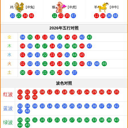
鸡
[冲兔]
猴
[冲虎]
羊
[冲牛]
10
22
34
46
11
23
35
47
12
24
36
48
2026年五行对照
金
04
05
12
13
26
27
34
35
42
43
木
08
09
16
17
24
25
38
39
46
47
水
01
14
15
22
23
30
31
44
45
火
02
03
10
11
18
19
32
33
40
41
48
49
土
06
07
20
21
28
29
36
37
波色对照
01
02
07
08
12
13
18
19
23
24
29
30
34
35
红波
40
45
46
03
04
09
10
14
15
20
25
26
31
36
37
41
42
蓝波
47
48
05
06
11
16
17
21
22
27
28
32
33
38
39
43
绿波
44
49