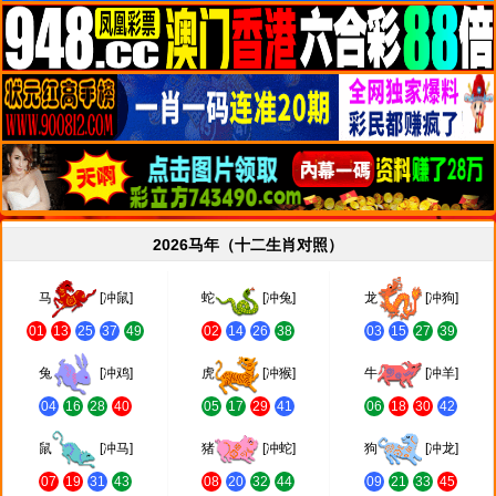
2026马年（十二生肖对照）
马
[冲鼠]
蛇
[冲兔]
龙
[冲狗]
01
13
25
37
49
02
14
26
38
03
15
27
39
兔
[冲鸡]
虎
[冲猴]
牛
[冲羊]
04
16
28
40
05
17
29
41
06
18
30
42
鼠
[冲马]
猪
[冲蛇]
狗
[冲龙]
07
19
31
43
08
20
32
44
09
21
33
45