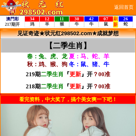
返回首页
见证奇迹★状元红298502.com★成就梦想
【二季生肖】
春：兔、虎、龙
夏：马、蛇、羊
秋：鸡、猴、狗
冬：鼠、猪、牛
219期
二季生肖
『
更新
』开
？00准
218期
二季生肖
『
更新
』开
？00准
看完资料，中大奖了，搞个美女爽一下吧！