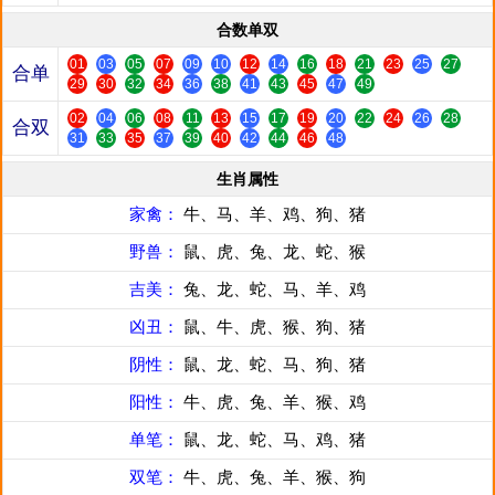
合数单双
01
03
05
07
09
10
12
14
16
18
21
23
25
27
合单
29
30
32
34
36
38
41
43
45
47
49
02
04
06
08
11
13
15
17
19
20
22
24
26
28
合双
31
33
35
37
39
40
42
44
46
48
生肖属性
家禽：
牛、马、羊、鸡、狗、猪
野兽：
鼠、虎、兔、龙、蛇、猴
吉美：
兔、龙、蛇、马、羊、鸡
凶丑：
鼠、牛、虎、猴、狗、猪
阴性：
鼠、龙、蛇、马、狗、猪
阳性：
牛、虎、兔、羊、猴、鸡
单笔：
鼠、龙、蛇、马、鸡、猪
双笔：
牛、虎、兔、羊、猴、狗