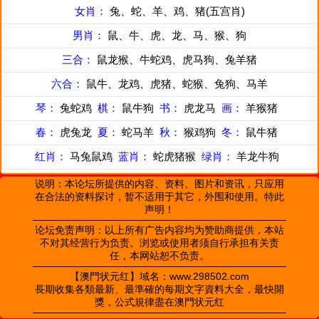
女肖：
兔、蛇、羊、鸡、猪(五宫肖)
男肖：
鼠、牛、虎、龙、马、猴、狗
三合：
鼠龙猴、牛蛇鸡、虎马狗、兔羊猪
六合：
鼠牛、龙鸡、虎猪、蛇猴、兔狗、马羊
琴：
兔蛇鸡
棋：
鼠牛狗
书：
虎龙马
画：
羊猴猪
春：
虎兔龙
夏：
蛇马羊
秋：
猴鸡狗
冬：
鼠牛猪
红肖：
马兔鼠鸡
蓝肖：
蛇虎猪猴
绿肖：
羊龙牛狗
说明：本论坛所提供的内容、资料、图片和资讯，只应用
在合法的资料探讨，暂不适用于其它，外围和使用。特此
声明！
论坛免责声明：以上所有广告内容均为赞助商提供，本站
不对其经营行为负责。浏览或使用者须自行承担有关责
任，本网站恕不负责。
【澳門状元红】域名：www.298502.com
長期收集各類最新、最準確的每期文字資料大全，最快開
獎，公式規律盡在澳門状元红