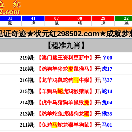
见证奇迹★状元红298502.com★成就梦
【稳准九肖】
219期;
【澳门赌王资料更新中】
开;
？00
218期;
【鸡狗羊猪蛇
虎
鼠猴马】
开;
虎17
216期;
【龙羊鸡鼠蛇狗
马
牛猴】
开;
马37
215期;
【羊狗马
蛇
虎鸡猴猪鼠】
开;
蛇14
214期;
【虎牛马猪狗羊鼠猴
兔
】
开;
兔04
213期;
【鸡羊蛇兔虎猪狗龙
猴
】
开;
猴35
211期;
【兔鸡
马
蛇龙猴羊狗鼠】
开;
马01