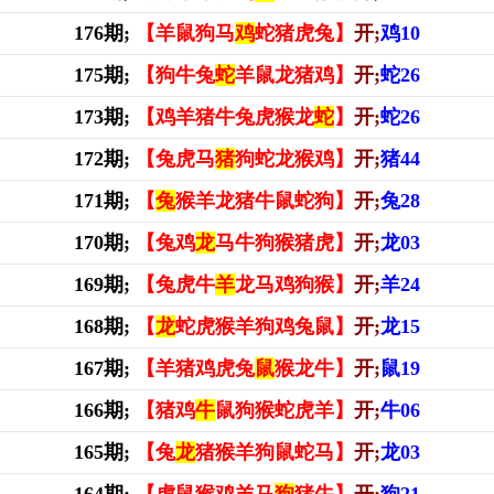
176期;
【羊鼠狗马
鸡
蛇猪虎兔】
开;
鸡10
175期;
【狗牛兔
蛇
羊鼠龙猪鸡】
开;
蛇26
173期;
【鸡羊猪牛兔虎猴龙
蛇
】
开;
蛇26
172期;
【兔虎马
猪
狗蛇龙猴鸡】
开;
猪44
171期;
【
兔
猴羊龙猪牛鼠蛇狗】
开;
兔28
170期;
【兔鸡
龙
马牛狗猴猪虎】
开;
龙03
169期;
【兔虎牛
羊
龙马鸡狗猴】
开;
羊24
168期;
【
龙
蛇虎猴羊狗鸡兔鼠】
开;
龙15
167期;
【羊猪鸡虎兔
鼠
猴龙牛】
开;
鼠19
166期;
【猪鸡
牛
鼠狗猴蛇虎羊】
开;
牛06
165期;
【兔
龙
猪猴羊狗鼠蛇马】
开;
龙03