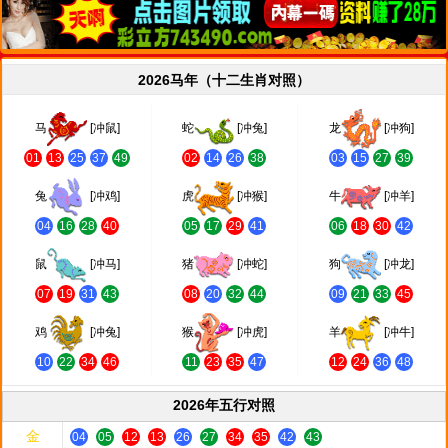
2026马年（十二生肖对照）
马
[冲鼠]
蛇
[冲兔]
龙
[冲狗]
01
13
25
37
49
02
14
26
38
03
15
27
39
兔
[冲鸡]
虎
[冲猴]
牛
[冲羊]
04
16
28
40
05
17
29
41
06
18
30
42
鼠
[冲马]
猪
[冲蛇]
狗
[冲龙]
07
19
31
43
08
20
32
44
09
21
33
45
鸡
[冲兔]
猴
[冲虎]
羊
[冲牛]
10
22
34
46
11
23
35
47
12
24
36
48
2026年五行对照
金
04
05
12
13
26
27
34
35
42
43