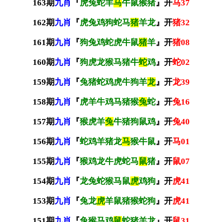
163期
九肖
『
虎兔蛇羊
马
牛鼠猴猪
』开
马37
162期
九肖
『
虎兔鸡狗蛇马
猪
羊龙
』开
猪32
161期
九肖
『
狗兔鸡蛇虎牛鼠
猪
羊
』开
猪08
160期
九肖
『
狗虎龙猴马猪牛
蛇
鸡
』开
蛇02
159期
九肖
『
兔猪蛇鸡虎牛狗羊
龙
』开
龙39
158期
九肖
『
虎羊牛鸡马猪猴
兔
蛇
』开
兔16
157期
九肖
『
猴虎羊
兔
牛猪狗鼠鸡
』开
兔40
156期
九肖
『
蛇鸡羊猪龙
马
猴牛鼠
』开
马01
155期
九肖
『
猴鸡龙牛虎蛇马
鼠
猪
』开
鼠07
154期
九肖
『
龙兔蛇猴马鼠
虎
鸡狗
』开
虎41
153期
九肖
『
兔龙
虎
羊鼠猪猴蛇狗
』开
虎41
151期
九肖
『
兔猴马鸡
鼠
蛇猪羊龙
』开
鼠31