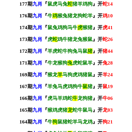
177期
九肖
『
鼠虎马兔
蛇
猪羊鸡狗
』开
蛇14
176期
九肖
『
牛
鸡
猴兔猪龙狗蛇羊
』开
鸡10
174期
九肖
『
鼠兔鸡狗马牛
虎
猴猪
』开
虎41
173期
九肖
『
虎
蛇
鸡牛猪龙兔猴鼠
』开
蛇26
172期
九肖
『
羊虎蛇牛狗兔马鼠
猪
』开
猪44
171期
九肖
『
牛龙猴狗
兔
虎蛇鼠羊
』开
兔28
169期
九肖
『
猴龙
羊
马狗虎鸡猪鼠
』开
羊24
167期
九肖
『
羊兔马虎鸡狗牛
鼠
猪
』开
鼠19
166期
九肖
『
虎马羊鸡蛇
牛
龙狗猪
』开
牛06
165期
九肖
『
猴鸡虎猪
龙
蛇牛鼠马
』开
龙03
164期
九肖
『
牛
狗
鼠猪蛇羊马龙鸡
』开
狗21