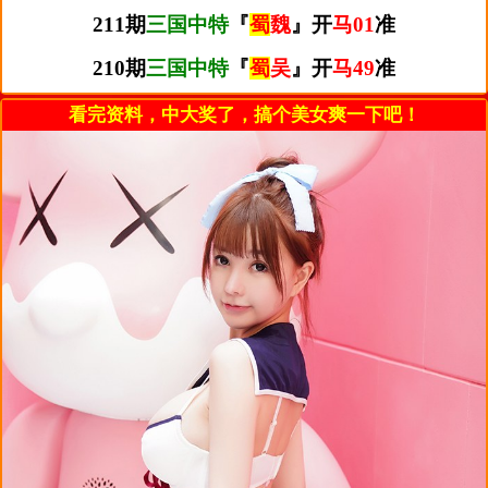
211期
三国中特
『
蜀
魏
』开
马01
准
210期
三国中特
『
蜀
吴
』开
马49
准
看完资料，中大奖了，搞个美女爽一下吧！