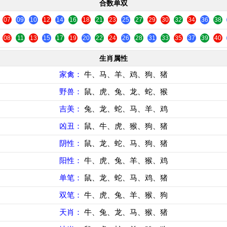
合数单双
07
09
10
12
14
16
18
21
23
25
27
29
30
32
34
36
38
08
11
13
15
17
19
20
22
24
26
28
31
33
35
37
39
40
生肖属性
家禽：
牛、马、羊、鸡、狗、猪
野兽：
鼠、虎、兔、龙、蛇、猴
吉美：
兔、龙、蛇、马、羊、鸡
凶丑：
鼠、牛、虎、猴、狗、猪
阴性：
鼠、龙、蛇、马、狗、猪
阳性：
牛、虎、兔、羊、猴、鸡
单笔：
鼠、龙、蛇、马、鸡、猪
双笔：
牛、虎、兔、羊、猴、狗
天肖：
牛、兔、龙、马、猴、猪