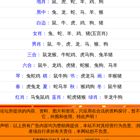
地肖：
鼠、虎、蛇、羊、鸡、狗
黑中：
兔、龙、蛇、马、羊、猴
白边：
鼠、牛、虎、鸡、狗、猪
女肖：
兔、蛇、羊、鸡、猪(五宫肖)
男肖：
鼠、牛、虎、龙、马、猴、狗
三合：
鼠龙猴、牛蛇鸡、虎马狗、兔羊猪
六合：
鼠牛、龙鸡、虎猪、蛇猴、兔狗、马羊
琴：
兔蛇鸡
棋：
鼠牛狗
书：
虎龙马
画：
羊猴猪
春：
虎兔龙
夏：
蛇马羊
秋：
猴鸡狗
冬：
鼠牛猪
红肖：
马兔鼠鸡
蓝肖：
蛇虎猪猴
绿肖：
羊龙牛狗
论坛所提供的内容、资料、图片和资讯，只应用在合法的资料探讨，暂不
它，外围和使用。特此声明！
声明：以上所有广告内容均为赞助商提供，本站不对其经营行为负责。浏
者须自行承担有关责任，本网站恕不负责。