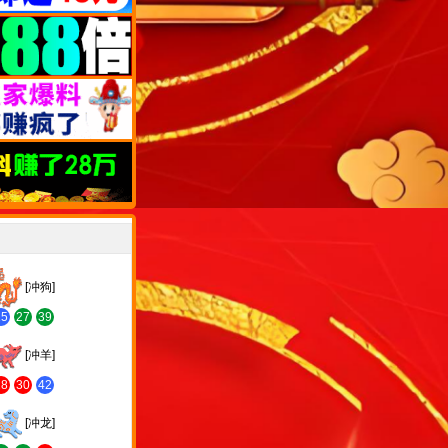
[冲狗]
15
27
39
[冲羊]
18
30
42
[冲龙]