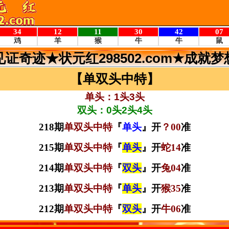
见证奇迹★状元红298502.com★成就梦
【单双头中特】
单头：1头3头
双头：0头2头4头
218期
单双头中特
『
单头
』开
？00
准
215期
单双头中特
『
单头
』开
蛇14
准
214期
单双头中特
『
双头
』开
兔04
准
213期
单双头中特
『
单头
』开
猴35
准
212期
单双头中特
『
双头
』开
牛06
准