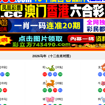
2026马年（十二生肖对照）
[冲鼠]
蛇
[冲兔]
龙
37
49
02
14
26
38
03
[冲鸡]
虎
[冲猴]
牛
8
40
05
17
29
41
06
[冲马]
猪
[冲蛇]
狗