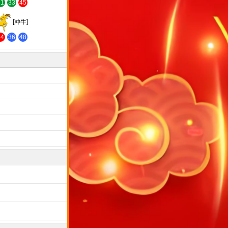
21
33
45
[冲牛]
24
36
48