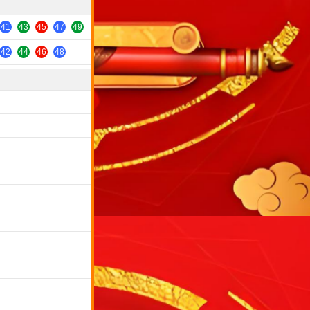
41
43
45
47
49
42
44
46
48