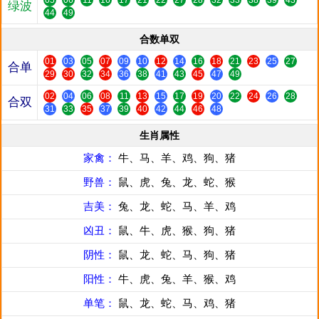
绿波
44
49
合数单双
01
03
05
07
09
10
12
14
16
18
21
23
25
27
合单
29
30
32
34
36
38
41
43
45
47
49
02
04
06
08
11
13
15
17
19
20
22
24
26
28
合双
31
33
35
37
39
40
42
44
46
48
生肖属性
家禽：
牛、马、羊、鸡、狗、猪
野兽：
鼠、虎、兔、龙、蛇、猴
吉美：
兔、龙、蛇、马、羊、鸡
凶丑：
鼠、牛、虎、猴、狗、猪
阴性：
鼠、龙、蛇、马、狗、猪
阳性：
牛、虎、兔、羊、猴、鸡
单笔：
鼠、龙、蛇、马、鸡、猪