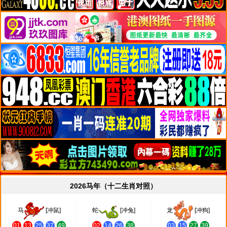
2026马年（十二生肖对照）
马
[冲鼠]
蛇
[冲兔]
龙
[冲狗]
01
13
25
37
49
02
14
26
38
03
15
27
39