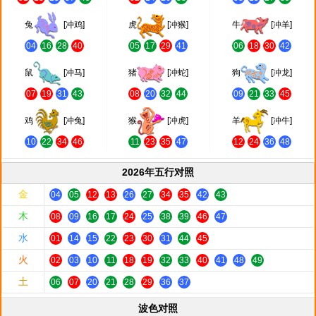
兔
[冲鸡]
虎
[冲猴]
牛
[冲羊]
04
16
28
40
05
17
29
41
06
18
30
42
鼠
[冲马]
猪
[冲蛇]
狗
[冲龙]
07
19
31
43
08
20
32
44
09
21
33
45
鸡
[冲兔]
猴
[冲虎]
羊
[冲牛]
10
22
34
46
11
23
35
47
12
24
36
48
2026年五行对照
金
04
05
12
13
26
27
34
35
42
43
木
08
09
16
17
24
25
38
39
46
47
水
01
14
15
22
23
30
31
44
45
火
02
03
10
11
18
19
32
33
40
41
48
49
土
06
07
20
21
28
29
36
37
波色对照