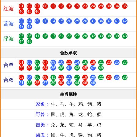
01
02
07
08
12
13
18
19
23
24
29
30
34
35
红波
40
45
46
03
04
09
10
14
15
20
25
26
31
36
37
41
42
蓝波
47
48
05
06
11
16
17
21
22
27
28
32
33
38
39
43
绿波
44
49
合数单双
01
03
05
07
09
10
12
14
16
18
21
23
25
27
合单
29
30
32
34
36
38
41
43
45
47
49
02
04
06
08
11
13
15
17
19
20
22
24
26
28
合双
31
33
35
37
39
40
42
44
46
48
生肖属性
家禽：
牛、马、羊、鸡、狗、猪
野兽：
鼠、虎、兔、龙、蛇、猴
吉美：
兔、龙、蛇、马、羊、鸡
凶丑：
鼠、牛、虎、猴、狗、猪