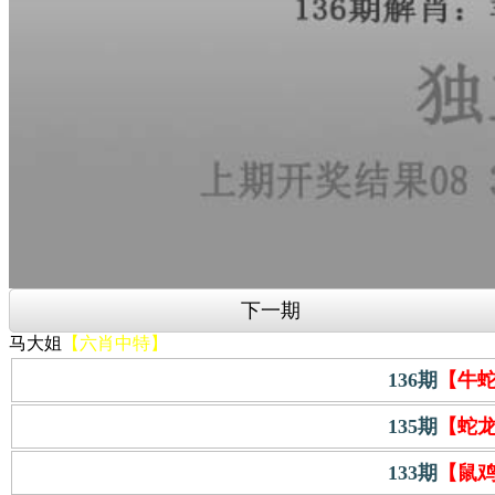
下一期
马大姐
【六肖中特】
136期
【
牛
135期
【
蛇
133期
【
鼠